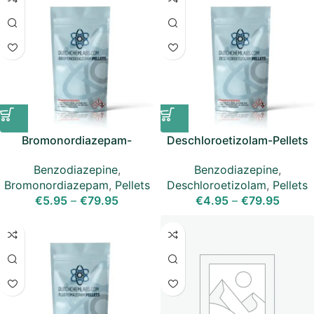
Bromonordiazepam-
Deschloroetizolam-Pellets
Tabletten (2,5 mg)
(5mg)
Benzodiazepine
,
Benzodiazepine
,
Bromonordiazepam
,
Pellets
Deschloroetizolam
,
Pellets
€
5.95
–
€
79.95
€
4.95
–
€
79.95