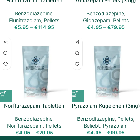
Flunitrazolam Tabletten
Gidazepam Pellets (3mg)
Benzodiazepine
,
Benzodiazepine
,
Flunitrazolam
,
Pellets
Gidazepam
,
Pellets
€
5.95
–
€
114.95
€
4.95
–
€
79.95
Norflurazepam-Tabletten
Pyrazolam-Kügelchen (3mg)
(5mg)
Benzodiazepine
,
Pellets
,
Benzodiazepine
,
Beliebt
,
Pyrazolam
Norflurazepam
,
Pellets
€
4.95
–
€
99.95
€
4.95
–
€
79.95