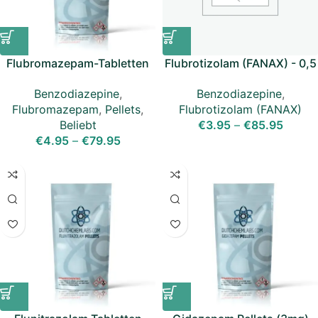
Flubromazepam-Tabletten
Flubrotizolam (FANAX) - 0,5
(8mg)
mg
Benzodiazepine
,
Benzodiazepine
,
Flubromazepam
,
Pellets
,
Flubrotizolam (FANAX)
Beliebt
€
3.95
–
€
85.95
€
4.95
–
€
79.95