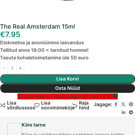
The Real Amsterdam 15ml
€
7.95
Diskreetne ja anonüümne laevandus
Tellitud enne 18:00 = tarnitud homme!
Tasuta kohaletoimetamine üle 50 euro
Lisa Korvi
Osta Nüüd
Bitcoin makse (Video selgitus!) kuni 30%!
Lisa
Lisa
Raja
Jagage:
võrdlusesse
soovinimekirja
hind
Kiire tarne
Kiire ja usaldusväärne saatmine igasse kohta.