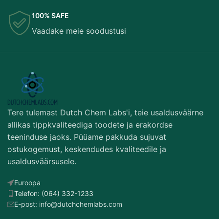
100% SAFE
Vaadake meie soodustusi
Tere tulemast Dutch Chem Labs'i, teie usaldusväärne
allikas tippkvaliteediga toodete ja erakordse
teeninduse jaoks. Püüame pakkuda sujuvat
ostukogemust, keskendudes kvaliteedile ja
usaldusväärsusele.
Euroopa
Telefon: (064) 332-1233
E-post: info@dutchchemlabs.com