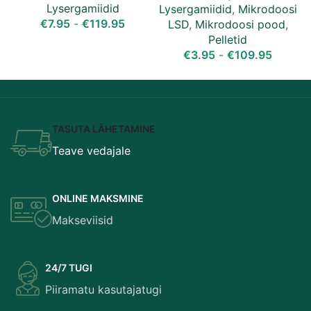
Lysergamiidid
Lysergamiidid
,
Mikrodoosi
L
€
7.95
-
€
119.95
LSD
,
Mikrodoosi pood
,
Pelletid
€
3.95
-
€
109.95
TASUTA LÄHETAMINE
Teave vedajale
ONLINE MAKSMINE
Makseviisid
24/7 TUGI
Piiramatu kasutajatugi