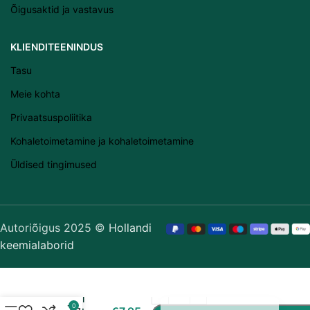
Õigusaktid ja vastavus
Slovenščina
Slovenčina
KLIENDITEENINDUS
Lietuvių kalba
Tasu
Čeština
Meie kohta
Français
Privaatsuspoliitika
Dansk
Kohaletoimetamine ja kohaletoimetamine
Español
Üldised tingimused
Italiano
English
Português (AO90)
Autoriõigus 2025 ©
Hollandi
keemialaborid
Polski
Deutsch
Nederlands
The Real
0