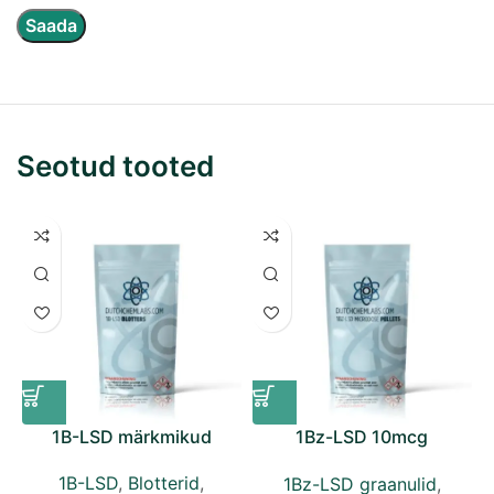
Seotud tooted
1B-LSD märkmikud
1Bz-LSD 10mcg
mikrodoosi tabletid
1B-LSD
,
Blotterid
,
1Bz-LSD graanulid
,