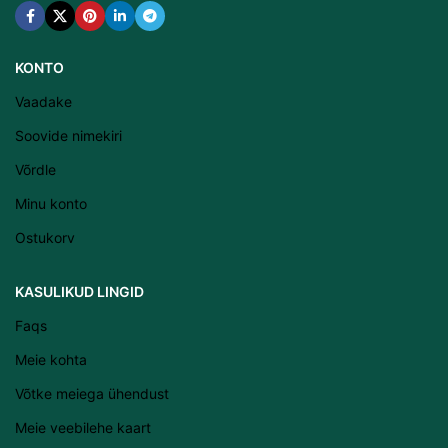
KONTO
Vaadake
Soovide nimekiri
Võrdle
Minu konto
Ostukorv
KASULIKUD LINGID
Latviešu valoda
Faqs
Српски језик
Meie kohta
Română
Võtke meiega ühendust
Svenska
Meie veebilehe kaart
Suomi