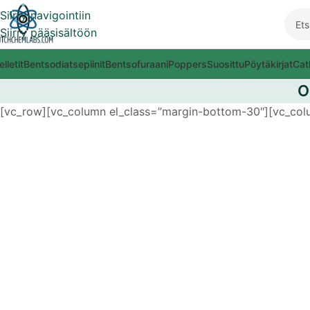
Siirry navigointiin
Siirry pääsisältöön
elletit
Bentsodiatsepiinit
Bentsofuraani
Poppers
Suosittu
Pöytäkirjat
Cat
O
[vc_row][vc_column el_class=”margin-bottom-30″][vc_col