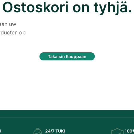
Ostoskori on tyhjä.
 aan uw
oducten op
Takaisin Kauppaan
U
24/7 TUKI
100