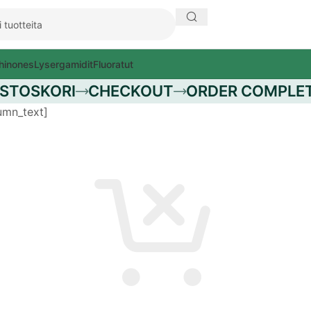
hinones
Lysergamidit
Fluoratut
STOSKORI
CHECKOUT
ORDER COMPLE
umn_text]