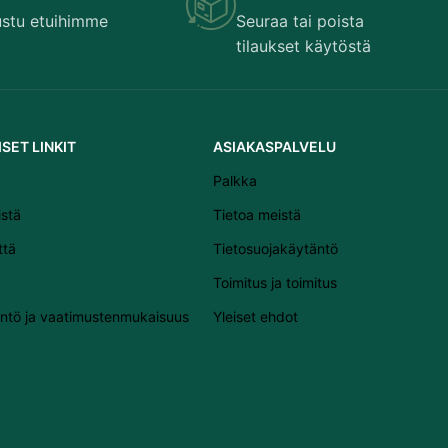
Svenska
ustu etuihimme
Seuraa tai poista
tilaukset käytöstä
Slovenščina
Slovenčina
Lietuvių kalba
SET LINKIT
ASIAKASPALVELU
Čeština
Palkka
Français
Dansk
istä
Tietoa meistä
Español
ttä
Tietosuojakäytäntö
Italiano
Toimitus ja toimitus
English
ntö ja vaatimustenmukaisuus
Yleiset ehdot
Português (AO90)
Polski
Deutsch
Nederlands