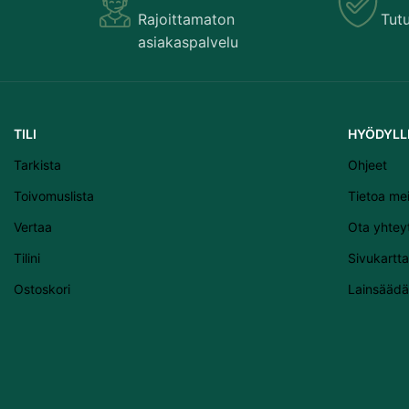
Rajoittamaton
Tut
asiakaspalvelu
TILI
HYÖDYLLI
Tarkista
Ohjeet
Toivomuslista
Tietoa me
Vertaa
Ota yhtey
Tilini
Sivukartta
Ostoskori
Lainsäädä