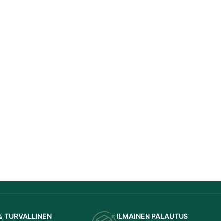
Lietuvių kalba
Slovenčina
Slovenščina
Svenska
Română
Eesti
Српски језик
Latviešu valoda
Latviešu valoda
Српски језик
Eesti
Română
% TURVALLINEN
ILMAINEN PALAUTUS