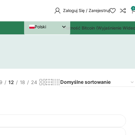
0
Zaloguj Się / Zarejestruj
Polski
Płatność Bitcoin (wyjaśnienie Wideo
Nederlands
Deutsch
Português (AO90)
English
Italiano
9
12
18
24
Español
Dansk
Français
Čeština
Lietuvių kalba