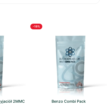
Slovenčina
Slovenščina
Suomi
Svenska
-19%
Română
Eesti
Српски језик
Latviešu valoda
yjaciół 2MMC
Benzo Combi Pack