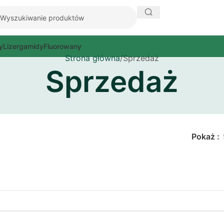
y
Lizergamidy
Fluorowany
Strona główna
Sprzedaż
Sprzedaż
Pokaż