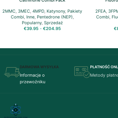
Cathinone Combi Pack
Fluor
2MMC
,
3MEC
,
4MPD
,
Katynony
,
Pakiety
2FEA
,
3FP
Combi
,
Inne
,
Pentedrone (NEP)
,
Combi
,
Fl
Popularny
,
Sprzedaż
€
39.95
-
€
204.95
€
DARMOWA WYSYŁKA
PŁATNOŚĆ ONL
Informacje o
Metody płatn
przewoźniku