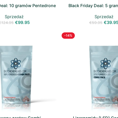
 Deal: 10 gramów Pentedrone
Black Friday Deal: 5 g
(NEP)
Sprzedaż
Sprzedaż
€
39.9
€
99.95
€
59.95
€
124.95
-14%