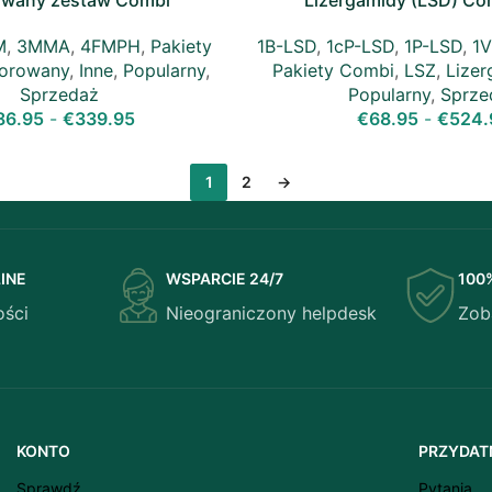
owany zestaw Combi
Lizergamidy (LSD) Co
M
,
3MMA
,
4FMPH
,
Pakiety
1B-LSD
,
1cP-LSD
,
1P-LSD
,
1V
uorowany
,
Inne
,
Popularny
,
Pakiety Combi
,
LSZ
,
Lizer
Sprzedaż
Popularny
,
Sprze
86.95
-
€
339.95
€
68.95
-
€
524.
1
2
→
INE
WSPARCIE 24/7
100
ości
Nieograniczony helpdesk
Zob
KONTO
PRZYDATN
Sprawdź
Pytania