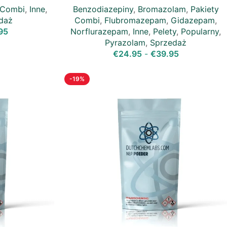
 Combi
,
Inne
,
Benzodiazepiny
,
Bromazolam
,
Pakiety
daż
Combi
,
Flubromazepam
,
Gidazepam
,
95
Norflurazepam
,
Inne
,
Pelety
,
Popularny
,
Pyrazolam
,
Sprzedaż
€
24.95
-
€
39.95
-19%