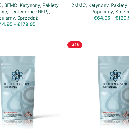
C
,
3FMC
,
Katynony
,
Pakiety
2MMC
,
Katynony
,
Pakiety
Inne
,
Pentedrone (NEP)
,
Popularny
,
Sprze
pularny
,
Sprzedaż
€
64.95
-
€
129.
44.95
-
€
179.95
-33%