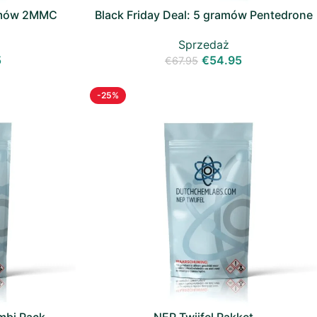
ramów 2MMC
Black Friday Deal: 5 gramów Pentedrone
(NEP)
Sprzedaż
5
€
54.95
€
67.95
-25%