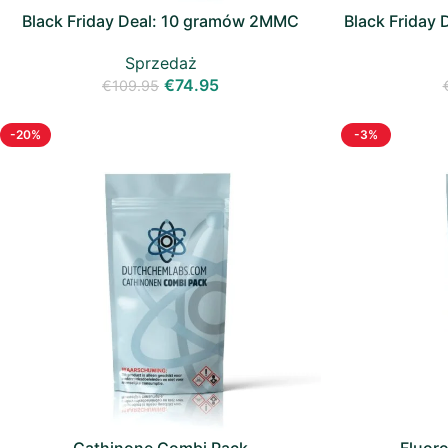
Black Friday Deal: 10 gramów 2MMC
Black Friday
Sprzedaż
€
74.95
€
109.95
-20%
-3%