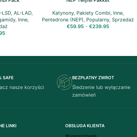
mbi Pack
NEP Twijfel Pakket
-LSD
,
AL-LAD
,
Katynony
,
Pakiety Combi
,
Inne
,
gamidy
,
Inne
,
Pentedrone (NEP)
,
Popularny
,
Sprzedaż
daż
€
59.95
-
€
239.95
95
Latviešu valoda
Српски језик
% SAFE
BEZPŁATNY ZWROT
Eesti
acz nasze korzyści
Śledzenie lub wyłączanie
Română
zamówień
Svenska
Suomi
Slovenščina
E LINKI
OBSŁUGA KLIENTA
Slovenčina
Wynagrodzenie