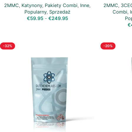
2MMC
,
Katynony
,
Pakiety Combi
,
Inne
,
2MMC
,
3CE
Popularny
,
Sprzedaż
Combi
,
€
59.95
-
€
249.95
Po
€
-32%
-20%