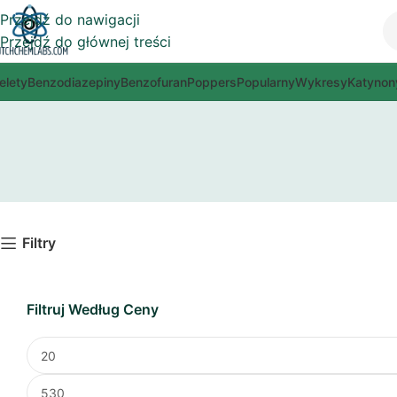
Przejdź do nawigacji
Przejdź do głównej treści
elety
Benzodiazepiny
Benzofuran
Poppers
Popularny
Wykresy
Katynon
Filtry
Filtruj Według Ceny