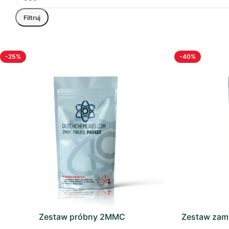
Filtruj
-25%
-40%
Zestaw próbny 2MMC
Zestaw zam