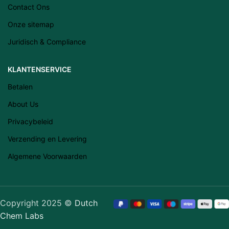
Contact Ons
Română
Onze sitemap
Svenska
Juridisch & Compliance
Suomi
Slovenščina
KLANTENSERVICE
Slovenčina
Betalen
Lietuvių kalba
About Us
Čeština
Privacybeleid
Français
Verzending en Levering
Dansk
Algemene Voorwaarden
Español
Italiano
English
Copyright 2025 ©
Dutch
Chem Labs
Português (AO90)