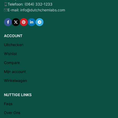
Telefoon: (064) 332-1233
E-mail: info@dutchchemlabs.com
ACCOUNT
Uitchecken
Wishlist
Compare
Mijn account
Winkelwagen
NUTTIGE LINKS
Latviešu valoda
Faqs
Српски језик
Over Ons
Eesti