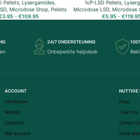
 Pellets
,
Lysergamides
,
1cP-LSD Pellets
,
Lyser
LSD
,
Microdose Shop
,
Pellets
Microdose LSD
,
Microdose 
€
3.95
-
€
109.95
€
5.95
-
€
119.9
ING
24/7 ONDERSTEUNING
100
en
Onbeperkte helpdesk
Bek
ACCOUNT
NUTTIGE 
Uitchecken
Faqs
Wishlist
Over Ons
Compare
Contact O
Mijn account
Onze sit