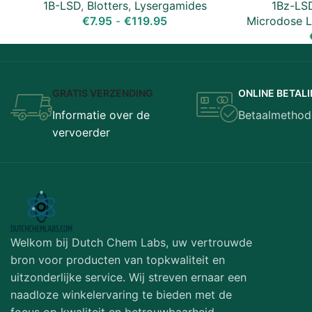
1B-LSD
,
Blotters
,
Lysergamides
1Bz-LSD
€
7.95
-
€
119.95
Microdose 
GRATIS VERZENDING
ONLINE BETAL
Informatie over de
Betaalmethod
vervoerder
Welkom bij Dutch Chem Labs, uw vertrouwde
bron voor producten van topkwaliteit en
uitzonderlijke service. Wij streven ernaar een
naadloze winkelervaring te bieden met de
focus op kwaliteit en betrouwbaarheid.