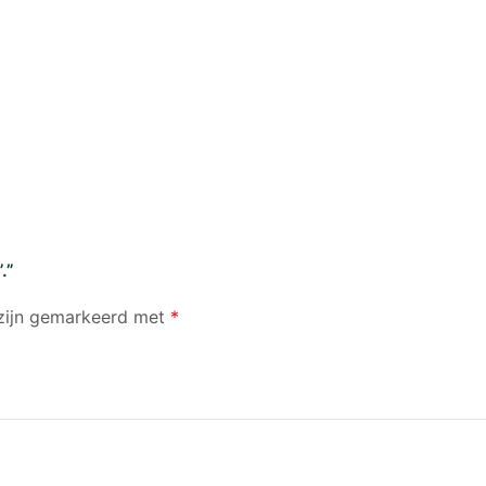
.”
 zijn gemarkeerd met
*