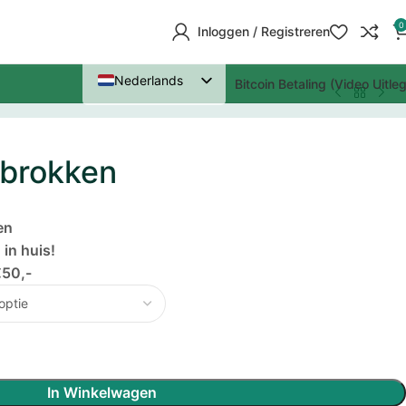
0
Inloggen / Registreren
Nederlands
Bitcoin Betaling (Video Uitleg
Deutsch
Polski
lbrokken
Português (AO90)
English
en
Italiano
in huis!
Español
€50,-
Dansk
Français
Čeština
Lietuvių kalba
In Winkelwagen