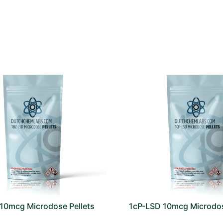
10mcg Microdose Pellets
1cP-LSD 10mcg Microdos