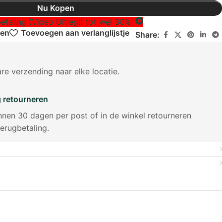
Slovenčina
Nu Kopen
Slovenščina
betaling (Video Uitleg!) tot wel 30%!
ken
Toevoegen aan verlanglijstje
Share:
Suomi
Svenska
Română
re verzending naar elke locatie.
Eesti
g retourneren
Српски језик
innen 30 dagen per post of in de winkel retourneren
Latviešu valoda
terugbetaling.