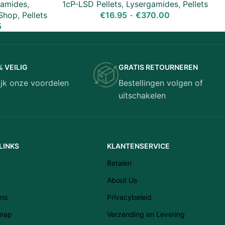
gamides
,
1cP-LSD Pellets
,
Lysergamides
,
Pellets
Shop
,
Pellets
€
16.95
-
€
370.00
5
% VEILIG
GRATIS RETOURNEREN
ijk onze voordelen
Bestellingen volgen of
Latviešu valoda
uitschakelen
Српски језик
Eesti
Română
LINKS
KLANTENSERVICE
Svenska
Betalen
Suomi
About Us
Slovenščina
ns
Privacybeleid
Slovenčina
emap
Verzending en Levering
Lietuvių kalba