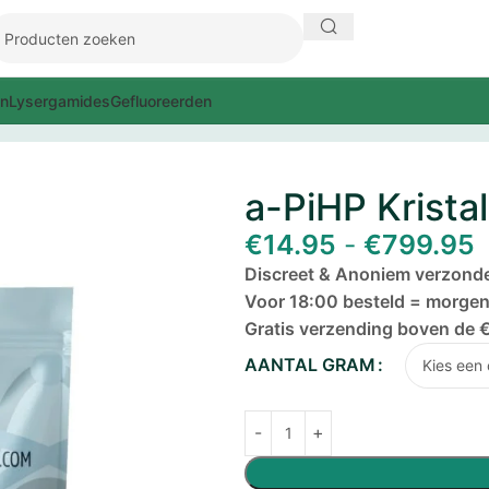
en
Lysergamides
Gefluoreerden
a-PiHP Krista
€
14.95
-
€
799.95
Discreet & Anoniem verzond
Voor 18:00 besteld = morgen 
Gratis verzending boven de 
AANTAL GRAM