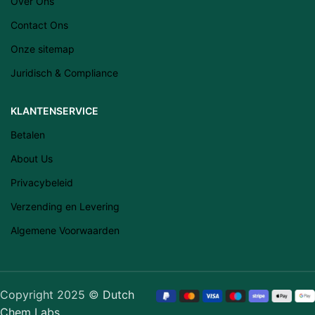
Over Ons
Eesti
Contact Ons
Română
Onze sitemap
Svenska
Juridisch & Compliance
Suomi
Slovenščina
KLANTENSERVICE
Slovenčina
Betalen
Lietuvių kalba
About Us
Čeština
Privacybeleid
Français
Verzending en Levering
Dansk
Algemene Voorwaarden
Español
Italiano
English
Copyright 2025 ©
Dutch
Chem Labs
Português (AO90)