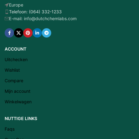
Europe
Telefoon: (064) 332-1233
E-mail: info@dutchchemlabs.com
ACCOUNT
Uitchecken
Wishlist
Compare
Mijn account
Winkelwagen
NUTTIGE LINKS
Latviešu valoda
Faqs
Српски језик