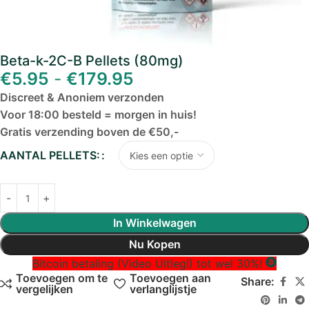
Beta-k-2C-B Pellets (80mg)
€
5.95
-
€
179.95
Discreet & Anoniem verzonden
Voor 18:00 besteld = morgen in huis!
Gratis verzending boven de €50,-
AANTAL PELLETS:
In Winkelwagen
Nu Kopen
Bitcoin betaling (Video Uitleg!) tot wel 30%!
Toevoegen om te
Toevoegen aan
Share:
vergelijken
verlanglijstje