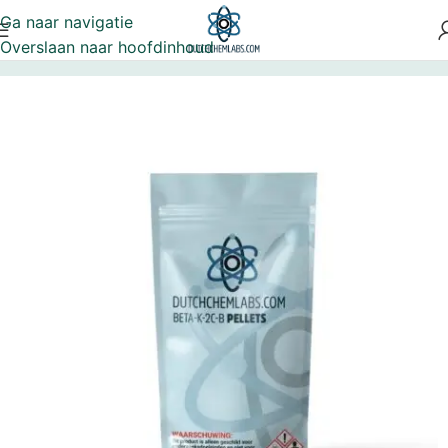
Ga naar navigatie
Overslaan naar hoofdinhoud
Home
BK-2C-B