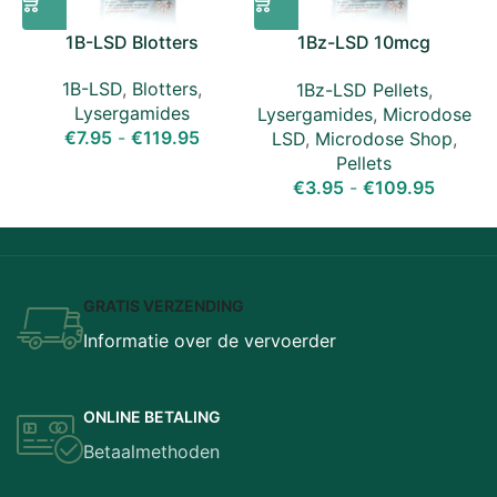
1B-LSD Blotters
1Bz-LSD 10mcg
Microdose Pellets
1B-LSD
,
Blotters
,
1Bz-LSD Pellets
,
Lysergamides
Lysergamides
,
Microdose
€
7.95
-
€
119.95
LSD
,
Microdose Shop
,
Pellets
€
3.95
-
€
109.95
GRATIS VERZENDING
Informatie over de vervoerder
ONLINE BETALING
Betaalmethoden