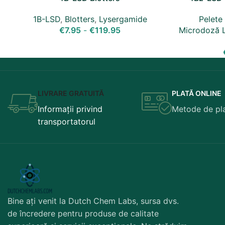
1B-LSD
,
Blotters
,
Lysergamide
Pelete
€
7.95
-
€
119.95
Microdoză 
LIVRARE GRATUITĂ
PLATĂ ONLINE
Informații privind
Metode de pl
transportatorul
Bine ați venit la Dutch Chem Labs, sursa dvs.
de încredere pentru produse de calitate