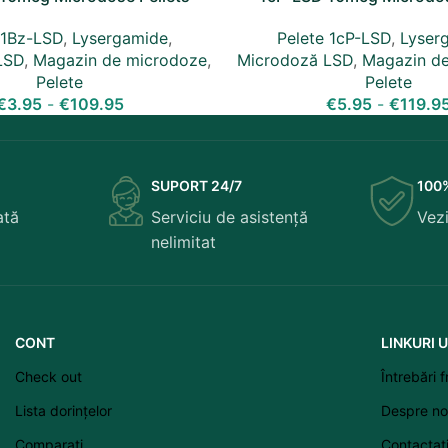
 1Bz-LSD
,
Lysergamide
,
Pelete 1cP-LSD
,
Lyser
LSD
,
Magazin de microdoze
,
Microdoză LSD
,
Magazin d
Pelete
Pelete
€
3.95
-
€
109.95
€
5.95
-
€
119.9
SUPORT 24/7
100
ată
Serviciu de asistență
Vezi
nelimitat
CONT
LINKURI U
Check out
Întrebări 
Lista dorințelor
Despre no
Comparați
Contactaț