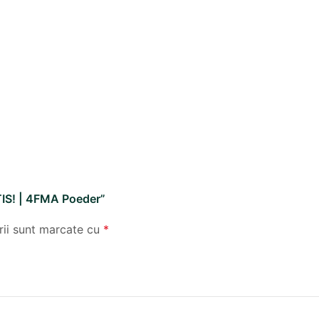
ATIS! | 4FMA Poeder”
rii sunt marcate cu
*