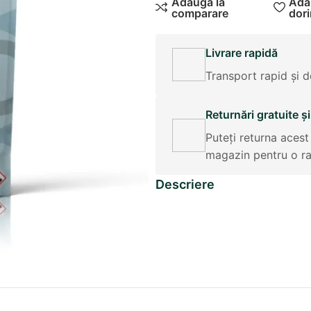
Adaugă la
Adau
comparare
dori
Livrare rapidă
Transport rapid și d
Returnări gratuite ș
Puteți returna acest
magazin pentru o r
Descriere