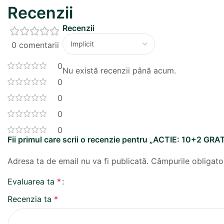
Recenzii
Recenzii
0 comentarii
0
Nu există recenzii până acum.
0
0
0
0
Fii primul care scrii o recenzie pentru „ACTIE: 10+2 GR
Adresa ta de email nu va fi publicată.
Câmpurile obligato
Evaluarea ta
*
Recenzia ta
*