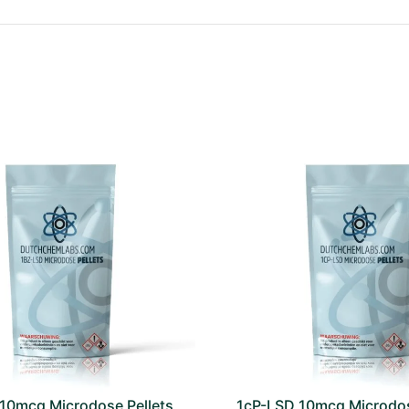
10mcg Microdose Pellets
1cP-LSD 10mcg Microdos