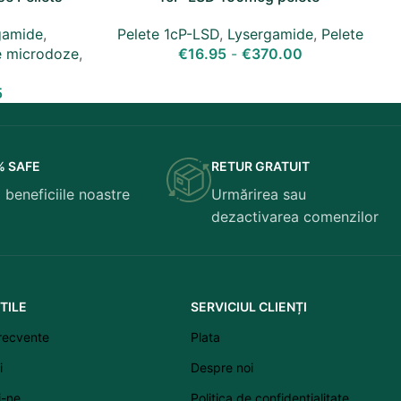
gamide
,
Pelete 1cP-LSD
,
Lysergamide
,
Pelete
e microdoze
,
€
16.95
-
€
370.00
5
% SAFE
RETUR GRATUIT
 beneficiile noastre
Urmărirea sau
Latviešu valoda
dezactivarea comenzilor
Српски језик
Eesti
Svenska
TILE
SERVICIUL CLIENȚI
Suomi
frecvente
Plata
Slovenščina
i
Despre noi
Slovenčina
i-ne
Politica de confidențialitate