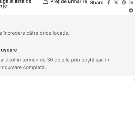
gă la lista de
Preț de urmărire
Lietuvių kalba
Share:
nțe
Slovenčina
Slovenščina
Suomi
e încredere către orice locație.
Svenska
i ușoare
Eesti
 articol în termen de 30 de zile prin poștă sau în
Српски језик
ambursare completă.
Latviešu valoda