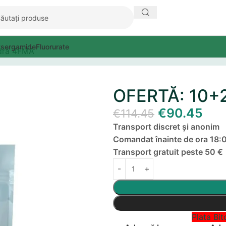
ysergamide
Fluorurate
udră 4FMA
OFERTĂ: 10+2
€
90.45
€
114.45
Transport discret și anonim
Comandat înainte de ora 18:0
Transport gratuit peste 50 €
Plata Bit