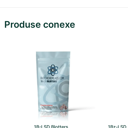
Produse conexe
1B-LSD Blotters
1Bz-LSD 