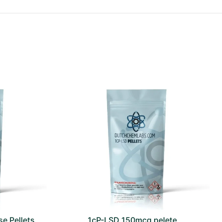
e Pellets
1cP-LSD 150mcg pelete