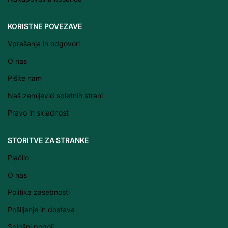
Latviešu valoda
KORISTNE POVEZAVE
Српски језик
Vprašanja in odgovori
Eesti
O nas
Română
Pišite nam
Svenska
Naš zemljevid spletnih strani
Suomi
Pravo in skladnost
Slovenčina
Lietuvių kalba
STORITVE ZA STRANKE
Čeština
Plačilo
Français
O nas
Dansk
Politika zasebnosti
Español
Pošiljanje in dostava
Italiano
Splošni pogoji