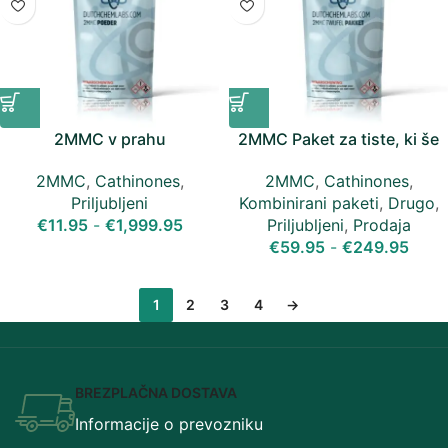
2MMC v prahu
2MMC Paket za tiste, ki še
oklevajo
2MMC
,
Cathinones
,
2MMC
,
Cathinones
,
Priljubljeni
Kombinirani paketi
,
Drugo
,
€
11.95
-
€
1,999.95
Priljubljeni
,
Prodaja
€
59.95
-
€
249.95
1
2
3
4
→
BREZPLAČNA DOSTAVA
Informacije o prevozniku