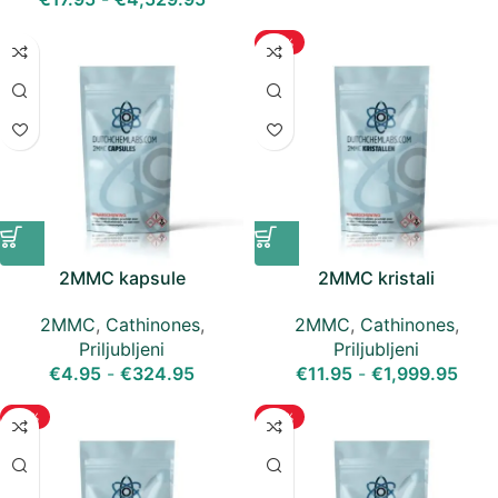
-29%
2MMC kapsule
2MMC kristali
2MMC
,
Cathinones
,
2MMC
,
Cathinones
,
Priljubljeni
Priljubljeni
€
4.95
-
€
324.95
€
11.95
-
€
1,999.95
-29%
-25%