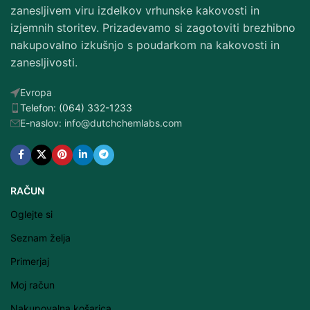
zanesljivem viru izdelkov vrhunske kakovosti in
izjemnih storitev. Prizadevamo si zagotoviti brezhibno
nakupovalno izkušnjo s poudarkom na kakovosti in
zanesljivosti.
Evropa
Telefon: (064) 332-1233
E-naslov: info@dutchchemlabs.com
RAČUN
Oglejte si
Seznam želja
Primerjaj
Moj račun
Nakupovalna košarica