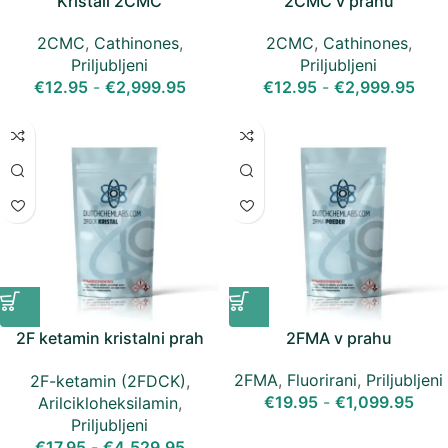
Kristali 2CMC
2CMC v prahu
2CMC
,
Cathinones
,
2CMC
,
Cathinones
,
Priljubljeni
Priljubljeni
€
12.95
-
€
2,999.95
€
12.95
-
€
2,999.95
2F ketamin kristalni prah
2FMA v prahu
(2FDCK)
2FMA
,
Fluorirani
,
Priljubljeni
2F-ketamin (2FDCK)
,
€
19.95
-
€
1,099.95
Arilcikloheksilamin
,
Priljubljeni
€
17.95
-
€
4,529.95