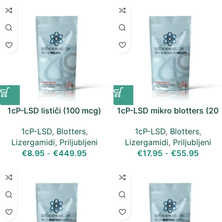
1cP-LSD lističi (100 mcg)
1cP-LSD mikro blotters (20
mcg)
1cP-LSD
,
Blotters
,
1cP-LSD
,
Blotters
,
Lizergamidi
,
Priljubljeni
Lizergamidi
,
Priljubljeni
€
8.95
-
€
449.95
€
17.95
-
€
55.95