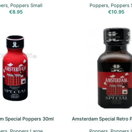
ers
,
Poppers Small
Poppers
,
Poppers 
€
8.95
€
10.95
m Special Poppers 30ml
Amsterdam Special Retro 
ers
,
Poppers Large
Poppers
,
Poppers 