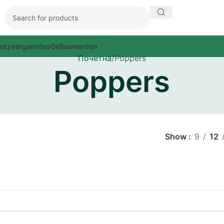
en
Lysergamides
Gefluoreerden
Почетна
Poppers
Poppers
Show
9
12