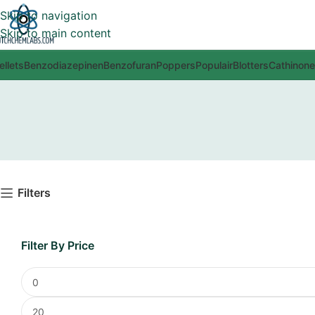
Skip to navigation
Skip to main content
ellets
Benzodiazepinen
Benzofuran
Poppers
Populair
Blotters
Cathinon
Filters
Filter By Price