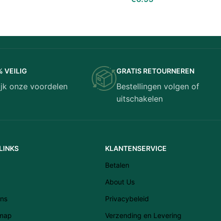
Latviešu valoda
Eesti
% VEILIG
GRATIS RETOURNEREN
Română
ijk onze voordelen
Bestellingen volgen of
Svenska
uitschakelen
Suomi
Slovenščina
Slovenčina
LINKS
KLANTENSERVICE
Lietuvių kalba
Betalen
Čeština
About Us
Français
ns
Privacybeleid
Dansk
emap
Verzending en Levering