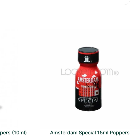
Lietuvių kalba
Slovenčina
Slovenščina
Suomi
Svenska
Română
Eesti
Latviešu valoda
pers (10ml)
Amsterdam Special 15ml Poppers