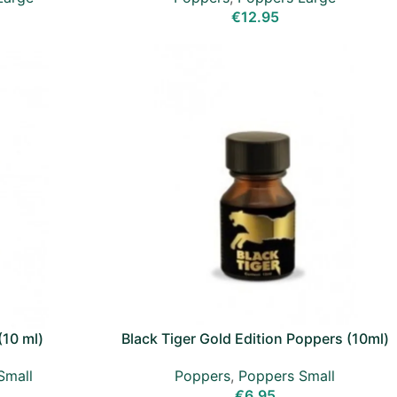
€
12.95
(10 ml)
Black Tiger Gold Edition Poppers (10ml)
Small
Poppers
,
Poppers Small
€
6.95