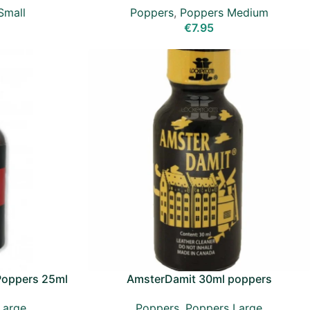
Small
Poppers
,
Poppers Medium
€
7.95
Poppers 25ml
AmsterDamit 30ml poppers
Large
Poppers
,
Poppers Large