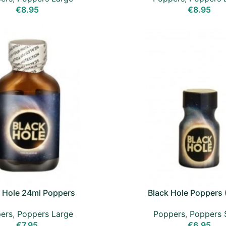
€
8.95
€
8.95
 Hole 24ml Poppers
Black Hole Poppers 
ers
,
Poppers Large
Poppers
,
Poppers 
€
7.95
€
6.95