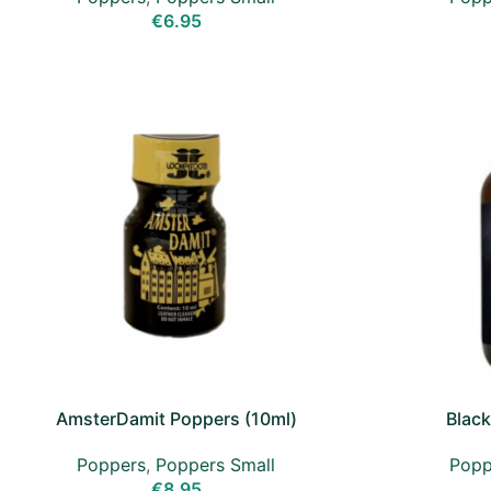
€
6.95
AmsterDamit Poppers (10ml)
Black
Poppers
,
Poppers Small
Popp
€
8.95