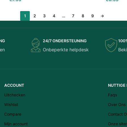
1
2
3
4
…
7
8
9
→
ING
24/7 ONDERSTEUNING
100
en
Onbeperkte helpdesk
Bek
ACCOUNT
NUTTIGE 
Uitchecken
Faqs
Wishlist
Over Ons
Compare
Contact O
Mijn account
Onze sit