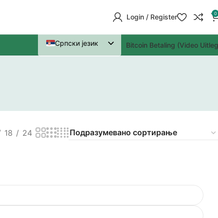
0
Login / Register
Српски језик
Bitcoin Betaling (Video Uitleg
Nederlands
Deutsch
Polski
Português (AO90)
English
18
24
Italiano
Español
Dansk
Français
Čeština