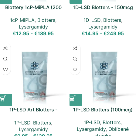
Blottery 1cP-MiPLA (200
1D-LSD Blotters - 150mcg
mcg)
1D-LSD
,
Blotters
,
1cP-MiPLA
,
Blotters
,
Lysergamidy
Lysergamidy
€
14.95
-
€
249.95
€
12.95
-
€
189.95
1P-LSD Art Blotters -
1P-LSD Blotters (100mcg)
150mcg
1P-LSD
,
Blotters
,
1P-LSD
,
Blotters
,
Lysergamidy
,
Oblíbené
Lysergamidy
stránky
€
9.95
-
€
129.95