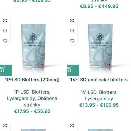
€
8.95
-
€
449.95
1P-LSD Blotters (20mcg)
1V-LSD umělecké blotters
(225 mcg)
1P-LSD
,
Blotters
,
1V-LSD
,
Blotters
,
Lysergamidy
,
Oblíbené
Lysergamidy
stránky
€
13.95
-
€
199.95
€
17.95
-
€
55.95