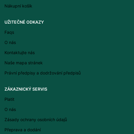
Nákupní košík
Latviešu valoda
UŽITEČNÉ ODKAZY
Српски језик
Faqs
Eesti
O nás
Română
Kontaktujte nás
Svenska
Naše mapa stránek
Suomi
Právní předpisy a dodržování předpisů
Slovenščina
Slovenčina
ZÁKAZNICKÝ SERVIS
Lietuvių kalba
Platit
Français
O nás
Dansk
Zásady ochrany osobních údajů
Español
Přeprava a dodání
Italiano