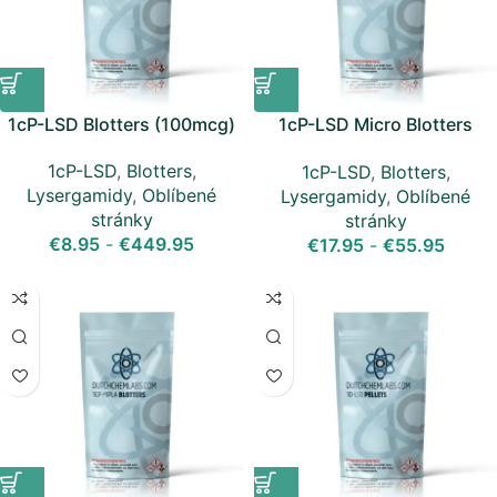
1cP-LSD Blotters (100mcg)
1cP-LSD Micro Blotters
(20mcg)
1cP-LSD
,
Blotters
,
1cP-LSD
,
Blotters
,
Lysergamidy
,
Oblíbené
Lysergamidy
,
Oblíbené
stránky
stránky
€
8.95
-
€
449.95
€
17.95
-
€
55.95