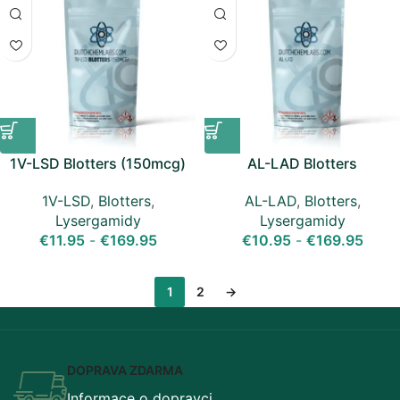
1V-LSD Blotters (150mcg)
AL-LAD Blotters
1V-LSD
,
Blotters
,
AL-LAD
,
Blotters
,
Lysergamidy
Lysergamidy
€
11.95
-
€
169.95
€
10.95
-
€
169.95
1
2
→
DOPRAVA ZDARMA
Informace o dopravci