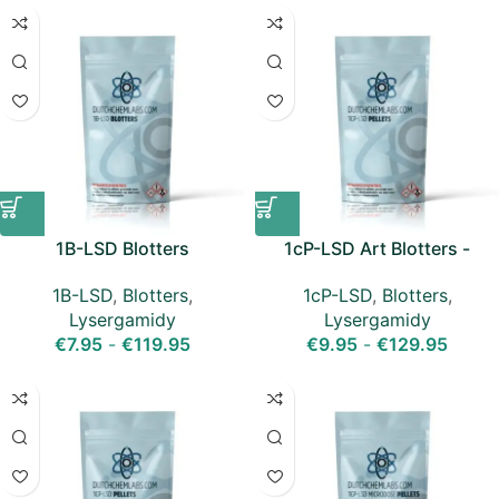
1B-LSD Blotters
1cP-LSD Art Blotters -
150mcg
1B-LSD
,
Blotters
,
1cP-LSD
,
Blotters
,
Lysergamidy
Lysergamidy
€
7.95
-
€
119.95
€
9.95
-
€
129.95