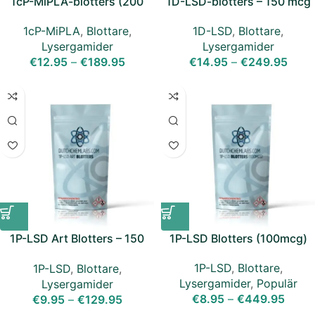
1cP-MiPLA-blotters (200
1D-LSD-blotters – 150 mcg
mcg)
1D-LSD
,
Blottare
,
1cP-MiPLA
,
Blottare
,
Lysergamider
Lysergamider
€
14.95
–
€
249.95
€
12.95
–
€
189.95
1P-LSD Art Blotters – 150
1P-LSD Blotters (100mcg)
mcg
1P-LSD
,
Blottare
,
1P-LSD
,
Blottare
,
Lysergamider
,
Populär
Lysergamider
€
8.95
–
€
449.95
€
9.95
–
€
129.95