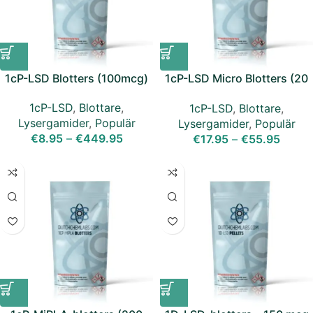
1cP-LSD Blotters (100mcg)
1cP-LSD Micro Blotters (20
mcg)
1cP-LSD
,
Blottare
,
1cP-LSD
,
Blottare
,
Lysergamider
,
Populär
Lysergamider
,
Populär
€
8.95
–
€
449.95
€
17.95
–
€
55.95