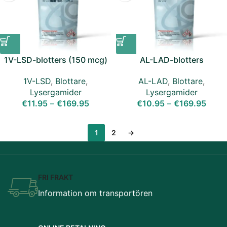
1V-LSD-blotters (150 mcg)
AL-LAD-blotters
1V-LSD
,
Blottare
,
AL-LAD
,
Blottare
,
Lysergamider
Lysergamider
€
11.95
–
€
169.95
€
10.95
–
€
169.95
1
2
→
FRI FRAKT
Information om transportören