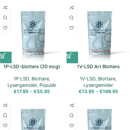
1P-LSD-blotters (20 mcg)
1V-LSD Art Blotters
(225mcg)
1P-LSD
,
Blottare
,
1V-LSD
,
Blottare
,
Lysergamider
,
Populär
Lysergamider
€
17.95
–
€
55.95
€
13.95
–
€
199.95