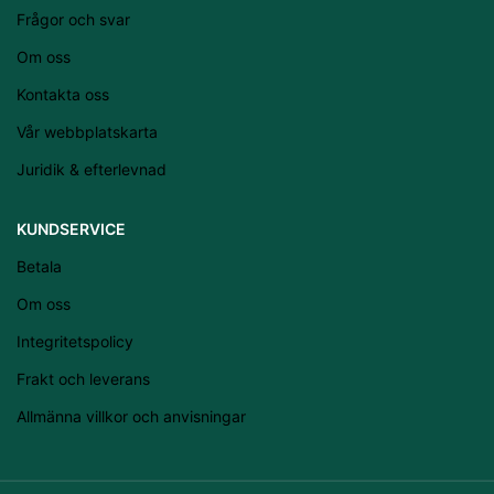
Frågor och svar
Eesti
Om oss
Română
Kontakta oss
Suomi
Vår webbplatskarta
Slovenščina
Juridik & efterlevnad
Slovenčina
Lietuvių kalba
KUNDSERVICE
Čeština
Betala
Français
Om oss
Dansk
Integritetspolicy
Español
Frakt och leverans
Italiano
Allmänna villkor och anvisningar
English
Português (AO90)