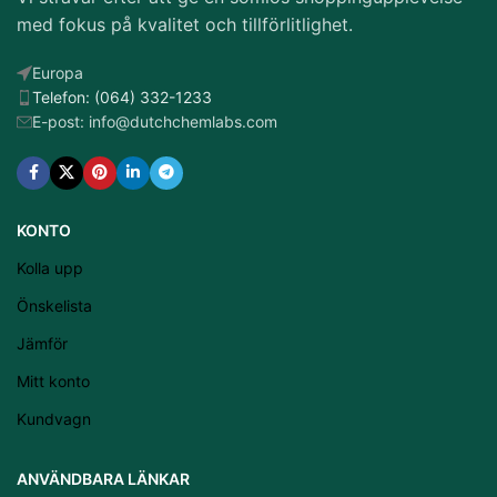
med fokus på kvalitet och tillförlitlighet.
Europa
Telefon: (064) 332-1233
E-post: info@dutchchemlabs.com
KONTO
Kolla upp
Önskelista
Jämför
Mitt konto
Kundvagn
Latviešu valoda
ANVÄNDBARA LÄNKAR
Српски језик