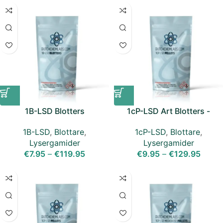
1B-LSD Blotters
1cP-LSD Art Blotters -
150mcg
1B-LSD
,
Blottare
,
1cP-LSD
,
Blottare
,
Lysergamider
Lysergamider
€
7.95
–
€
119.95
€
9.95
–
€
129.95