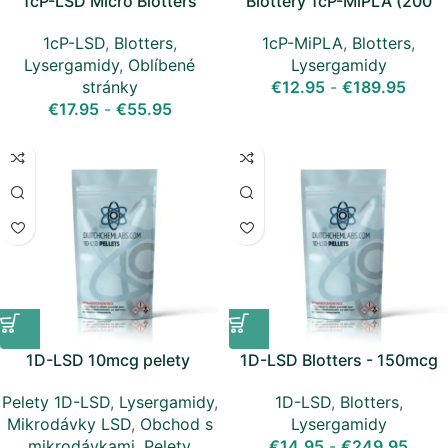
1cP-LSD Micro Blotters
Blottery 1cP-MiPLA (200
(20mcg)
mcg)
1cP-LSD
,
Blotters
,
1cP-MiPLA
,
Blotters
,
Lysergamidy
,
Oblíbené
Lysergamidy
stránky
€
12.95
-
€
189.95
€
17.95
-
€
55.95
1D-LSD 10mcg pelety
1D-LSD Blotters - 150mcg
Pelety 1D-LSD
,
Lysergamidy
,
1D-LSD
,
Blotters
,
Mikrodávky LSD
,
Obchod s
Lysergamidy
mikrodávkami
,
Pelety
€
14.95
-
€
249.95