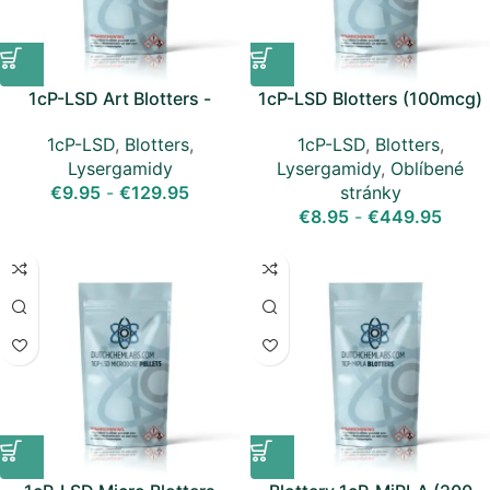
1cP-LSD Art Blotters -
1cP-LSD Blotters (100mcg)
150mcg
1cP-LSD
,
Blotters
,
1cP-LSD
,
Blotters
,
Lysergamidy
,
Oblíbené
Lysergamidy
stránky
€
9.95
-
€
129.95
€
8.95
-
€
449.95