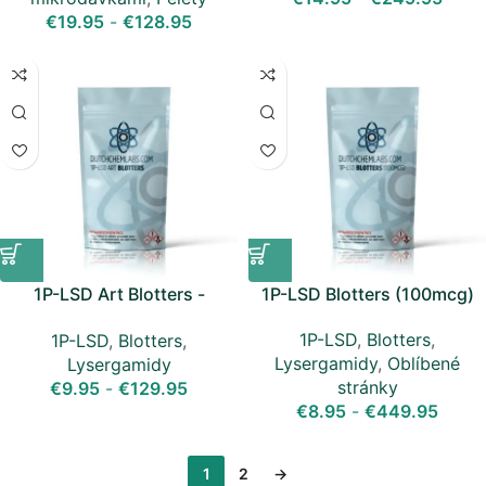
€
19.95
-
€
128.95
1P-LSD Art Blotters -
1P-LSD Blotters (100mcg)
150mcg
1P-LSD
,
Blotters
,
1P-LSD
,
Blotters
,
Lysergamidy
,
Oblíbené
Lysergamidy
stránky
€
9.95
-
€
129.95
€
8.95
-
€
449.95
1
2
→