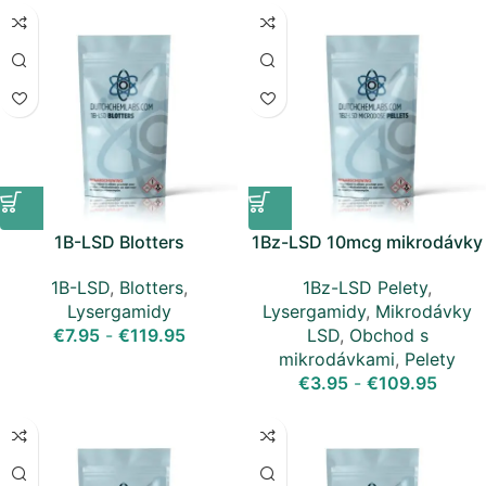
1B-LSD Blotters
1Bz-LSD 10mcg mikrodávky
pelety
1B-LSD
,
Blotters
,
1Bz-LSD Pelety
,
Lysergamidy
Lysergamidy
,
Mikrodávky
€
7.95
-
€
119.95
LSD
,
Obchod s
mikrodávkami
,
Pelety
€
3.95
-
€
109.95