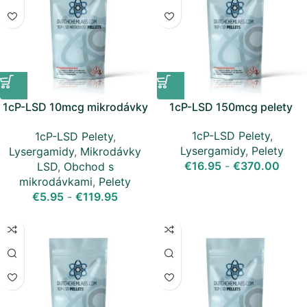
1cP-LSD 10mcg mikrodávky
1cP-LSD 150mcg pelety
pelety
1cP-LSD Pelety
,
1cP-LSD Pelety
,
Lysergamidy
,
Pelety
Lysergamidy
,
Mikrodávky
€
16.95
-
€
370.00
LSD
,
Obchod s
mikrodávkami
,
Pelety
€
5.95
-
€
119.95