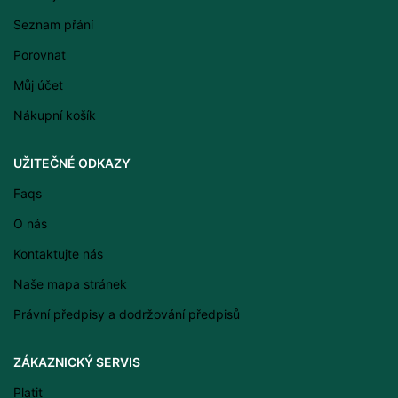
Seznam přání
Porovnat
Můj účet
Nákupní košík
Latviešu valoda
UŽITEČNÉ ODKAZY
Српски језик
Faqs
Eesti
O nás
Română
Kontaktujte nás
Svenska
Naše mapa stránek
Suomi
Právní předpisy a dodržování předpisů
Slovenščina
Slovenčina
ZÁKAZNICKÝ SERVIS
Lietuvių kalba
Platit