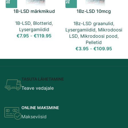
1B-LSD märkmikud
1Bz-LSD 10mcg
mikrodoosi tabletid
1B-LSD
,
Blotterid
,
1Bz-LSD graanulid
,
Lysergamiidid
Lysergamiidid
,
Mikrodoosi
L
€
7.95
-
€
119.95
LSD
,
Mikrodoosi pood
,
Pelletid
€
3.95
-
€
109.95
TASUTA LÄHETAMINE
Teave vedajale
ONLINE MAKSMINE
Makseviisid