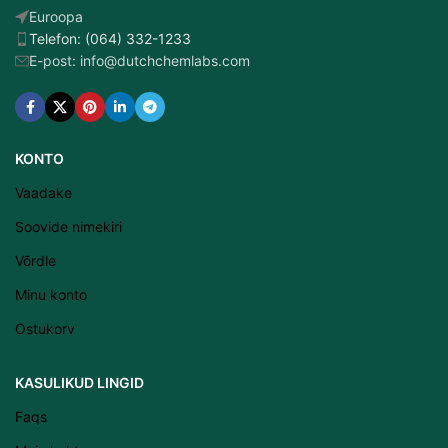
Euroopa
Telefon: (064) 332-1233
E-post: info@dutchchemlabs.com
KONTO
Vaadake
Soovide nimekiri
Võrdle
Minu konto
Ostukorv
KASULIKUD LINGID
Latviešu valoda
Faqs
Српски језик