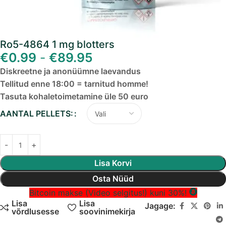
Ro5-4864 1 mg blotters
€
0.99
-
€
89.95
Diskreetne ja anonüümne laevandus
Tellitud enne 18:00 = tarnitud homme!
Tasuta kohaletoimetamine üle 50 euro
AANTAL PELLETS:
Lisa Korvi
Osta Nüüd
Bitcoin makse (Video selgitus!) kuni 30%!
Lisa
Lisa
Jagage:
võrdlusesse
soovinimekirja