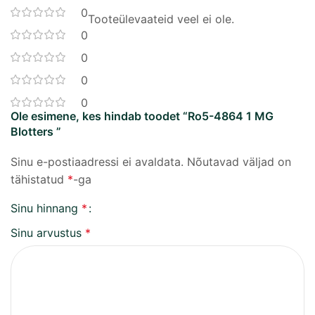
0
Tooteülevaateid veel ei ole.
0
0
0
0
Ole esimene, kes hindab toodet “Ro5-4864 1 MG
Blotters ”
Sinu e-postiaadressi ei avaldata.
Nõutavad väljad on
tähistatud
*
-ga
Sinu hinnang
*
Sinu arvustus
*