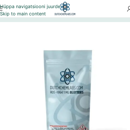
Hüppa navigatsiooni juurde
Skip to main content
Esileht
4-klorodiazepam