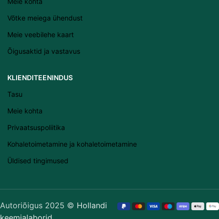
Meie kohta
Română
Võtke meiega ühendust
Svenska
Meie veebilehe kaart
Suomi
Õigusaktid ja vastavus
Slovenščina
Slovenčina
KLIENDITEENINDUS
Lietuvių kalba
Tasu
Čeština
Meie kohta
Français
Privaatsuspoliitika
Dansk
Kohaletoimetamine ja kohaletoimetamine
Español
Üldised tingimused
Italiano
English
Português (AO90)
Autoriõigus 2025 ©
Hollandi
keemialaborid