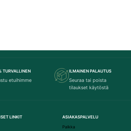
% TURVALLINEN
ILMAINEN PALAUTUS
ustu etuihimme
Seuraa tai poista
Latviešu valoda
tilaukset käytöstä
Српски језик
Eesti
Română
SET LINKIT
ASIAKASPALVELU
Svenska
Palkka