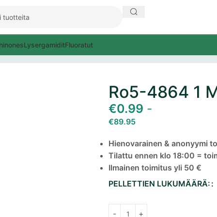
hinones
Lysergamidit
Fluoratut
Ro5-4864 1 M
€
0.99
-
€
89.95
Hienovarainen & anonyymi to
Tilattu ennen klo 18:00 = to
Ilmainen toimitus yli 50 €
PELLETTIEN LUKUMÄÄRÄ: