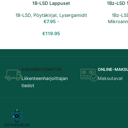
1B-LSD Lappuset
1Bz-LSD 
1B-LSD
,
Pöytäkirjat
,
Lysergamidit
1Bz-LSD
€
7.95
-
Mikroan
€
119.95
ILMAINEN TOIMITUS
ONLINE-MAKS
Liikenteenharjoittajan
Maksutavat
tiedot