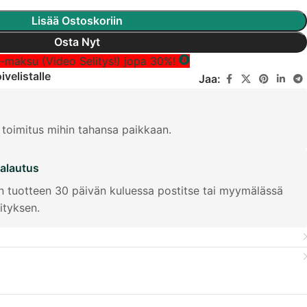
Lietuvių kalba
Lisää Ostoskoriin
Slovenčina
Osta Nyt
Slovenščina
n-maksu (Video Selitys!) jopa 30%!
Svenska
ivelistalle
Jaa:
Română
Eesti
 toimitus mihin tahansa paikkaan.
Српски језик
Latviešu valoda
palautus
n tuotteen 30 päivän kuluessa postitse tai myymälässä
ityksen.