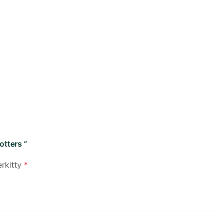
otters ”
erkitty
*