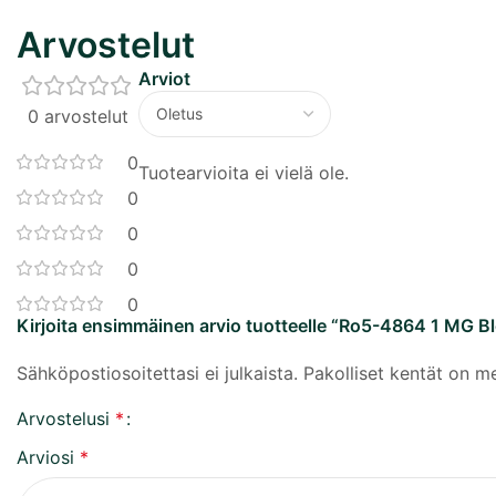
Arvostelut
Arviot
0 arvostelut
0
Tuotearvioita ei vielä ole.
0
0
0
0
Kirjoita ensimmäinen arvio tuotteelle “Ro5-4864 1 MG Bl
Sähköpostiosoitettasi ei julkaista.
Pakolliset kentät on m
Arvostelusi
*
Arviosi
*