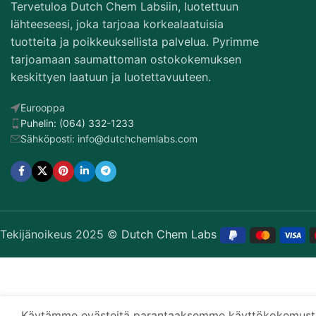
Tervetuloa Dutch Chem Labsiin, luotettuun
lähteeseesi, joka tarjoaa korkealaatuisia
tuotteita ja poikkeuksellista palvelua. Pyrimme
tarjoamaan saumattoman ostokokemuksen
keskittyen laatuun ja luotettavuuteen.
Eurooppa
Puhelin: (064) 332-1233
Sähköposti: info@dutchchemlabs.com
Tekijänoikeus 2025 ©
Dutch Chem Labs
Käytämme evästeitä parantaaksemme käyttökokemustasi