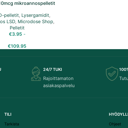
10mcg mikroannospelletit
-pelletit
,
Lysergamidit
,
nos LSD
,
Microdose Shop
,
Pelletit
€
3.95
-
€
109.95
U
24/7 TUKI
100
Rajoittamaton
Tut
asiakaspalvelu
TILI
HYÖDYLLI
Tarkista
Ohjeet