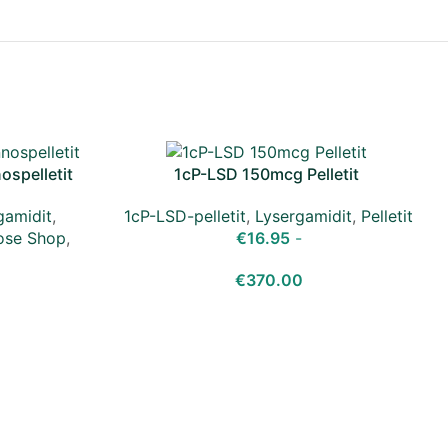
spelletit
1cP-LSD 150mcg Pelletit
gamidit
,
1cP-LSD-pelletit
,
Lysergamidit
,
Pelletit
ose Shop
,
€
16.95
-
€
370.00