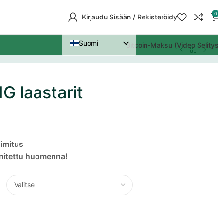
0
Kirjaudu Sisään / Rekisteröidy
Suomi
Bitcoin-Maksu (Video Selitys
Nederlands
Deutsch
G laastarit
Polski
Português (AO90)
English
Italiano
imitus
imitettu huomenna!
Español
Dansk
Français
Čeština