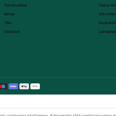
Toivomuslista
Tietoa me
Vertaa
Ota yhtey
Tilini
Sivukartta
Ostoskori
Lainsäädä
 verkkosivustollamme. Katsomalla tätä verkkosivustoa h