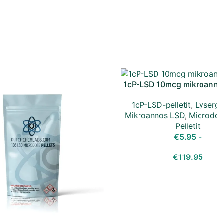
1cP-LSD 10mcg mikroanno
1cP-LSD-pelletit
,
Lyser
Mikroannos LSD
,
Microd
Pelletit
€
5.95
-
€
119.95