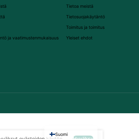
Slovenščina
istä
Tietoa meistä
Slovenčina
ttä
Tietosuojakäytäntö
Lietuvių kalba
Toimitus ja toimitus
Čeština
ntö ja vaatimustenmukaisuus
Yleiset ehdot
Français
Dansk
Español
Italiano
English
Português (AO90)
Polski
Deutsch
Nederlands
Suomi
yväksyt evästeiden käytön.
Hyväksy