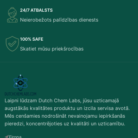
24/7 ATBALSTS
Neierobežots palīdzības dienests
100% SAFE
Skatiet mūsu priekšrocības
Српски језик
Eesti
Română
Svenska
Laipni lūdzam Dutch Chem Labs, jūsu uzticamajā
Suomi
augstākās kvalitātes produktu un izcila servisa avotā.
Slovenščina
Mēs cenšamies nodrošināt nevainojamu iepirkšanās
pieredzi, koncentrējoties uz kvalitāti un uzticamību.
Slovenčina
Lietuvių kalba
Eiropa