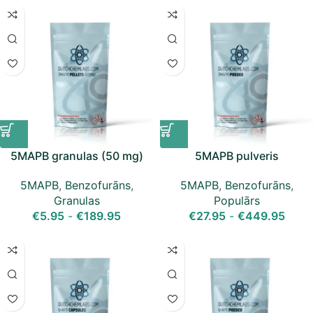
5MAPB granulas (50 mg)
5MAPB pulveris
5MAPB
,
Benzofurāns
,
5MAPB
,
Benzofurāns
,
Granulas
Populārs
€
5.95
-
€
189.95
€
27.95
-
€
449.95