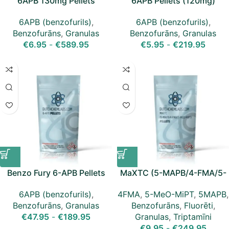
6APB 130mg Pellets
6APB Pellets (120mg)
6APB (benzofurils)
,
6APB (benzofurils)
,
Benzofurāns
,
Granulas
Benzofurāns
,
Granulas
€
6.95
-
€
589.95
€
5.95
-
€
219.95
Benzo Fury 6-APB Pellets
MaXTC (5-MAPB/4-FMA/5-
(100mg)
MeO-MiPT) granulas
6APB (benzofurils)
,
4FMA
,
5-MeO-MiPT
,
5MAPB
,
Benzofurāns
,
Granulas
Benzofurāns
,
Fluorēti
,
€
47.95
-
€
189.95
Granulas
,
Triptamīni
€
9.95
-
€
249.95