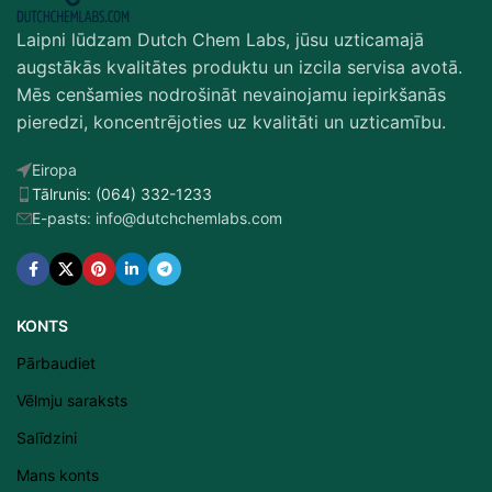
Laipni lūdzam Dutch Chem Labs, jūsu uzticamajā
augstākās kvalitātes produktu un izcila servisa avotā.
Mēs cenšamies nodrošināt nevainojamu iepirkšanās
pieredzi, koncentrējoties uz kvalitāti un uzticamību.
Eiropa
Tālrunis: (064) 332-1233
E-pasts: info@dutchchemlabs.com
KONTS
Pārbaudiet
Vēlmju saraksts
Salīdzini
Mans konts