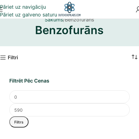
Pāriet uz navigāciju
Pāriet uz galveno saturu
Sākums
Benzofurāns
Benzofurāns
Filtri
Filtrēt Pēc Cenas
Filtrs