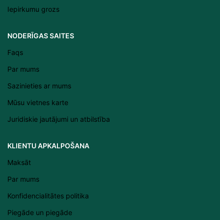
Iepirkumu grozs
Српски језик
NODERĪGAS SAITES
Eesti
Faqs
Română
Par mums
Svenska
Sazinieties ar mums
Suomi
Mūsu vietnes karte
Slovenščina
Juridiskie jautājumi un atbilstība
Slovenčina
Lietuvių kalba
KLIENTU APKALPOŠANA
Čeština
Maksāt
Français
Par mums
Dansk
Konfidencialitātes politika
Español
Piegāde un piegāde
Italiano