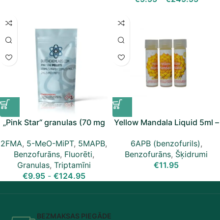
„Pink Star“ granulas (70 mg
Yellow Mandala Liquid 5ml –
5-MAPB / 20 mg 2-FMA / 2
(6-APB, BenzoFury)
2FMA
,
5-MeO-MiPT
,
5MAPB
,
6APB (benzofurils)
,
mg 5-MeO-MiPT)
Benzofurāns
,
Fluorēti
,
Benzofurāns
,
Šķidrumi
Granulas
,
Triptamīni
€
11.95
€
9.95
-
€
124.95
BEZMAKSAS PIEGĀDE