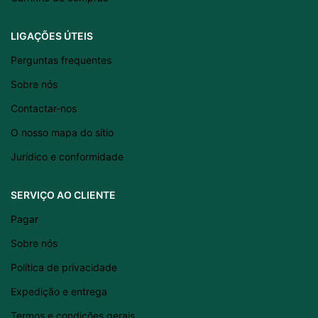
Српски језик
Eesti
LIGAÇÕES ÚTEIS
Română
Perguntas frequentes
Svenska
Sobre nós
Suomi
Contactar-nos
Slovenščina
O nosso mapa do sítio
Slovenčina
Jurídico e conformidade
Lietuvių kalba
SERVIÇO AO CLIENTE
Čeština
Pagar
Français
Dansk
Sobre nós
Español
Política de privacidade
Italiano
Expedição e entrega
English
Termos e condições gerais