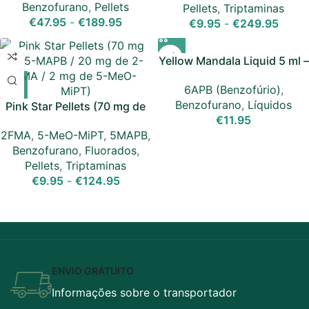
Benzofurano
,
Pellets
Pellets
,
Triptaminas
€
47.95
-
€
189.95
€
9.95
-
€
249.95
Yellow Mandala Liquid 5 ml –
(6-APB, BenzoFury)
6APB (Benzofúrio)
,
Benzofurano
,
Líquidos
Pink Star Pellets (70 mg de
€
11.95
5-MAPB / 20 mg de 2-FMA /
2FMA
,
5-MeO-MiPT
,
5MAPB
,
2 mg de 5-MeO-MiPT)
Benzofurano
,
Fluorados
,
Pellets
,
Triptaminas
€
9.95
-
€
124.95
ENVIO GRATUITO
Informações sobre o transportador