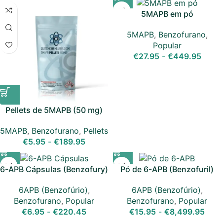
5MAPB em pó
5MAPB
,
Benzofurano
,
Popular
€
27.95
-
€
449.95
Pellets de 5MAPB (50 mg)
5MAPB
,
Benzofurano
,
Pellets
€
5.95
-
€
189.95
6-APB Cápsulas (Benzofury)
Pó de 6-APB (Benzofuril)
6APB (Benzofúrio)
,
6APB (Benzofúrio)
,
Benzofurano
,
Popular
Benzofurano
,
Popular
€
6.95
-
€
220.45
€
15.95
-
€
8,499.95