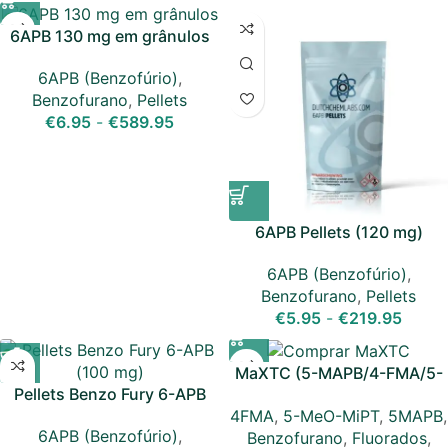
6APB 130 mg em grânulos
6APB (Benzofúrio)
,
Benzofurano
,
Pellets
€
6.95
-
€
589.95
6APB Pellets (120 mg)
6APB (Benzofúrio)
,
Benzofurano
,
Pellets
€
5.95
-
€
219.95
MaXTC (5-MAPB/4-FMA/5-
Pellets Benzo Fury 6-APB
MeO-MiPT) Pellets
(100 mg)
4FMA
,
5-MeO-MiPT
,
5MAPB
,
6APB (Benzofúrio)
,
Benzofurano
,
Fluorados
,