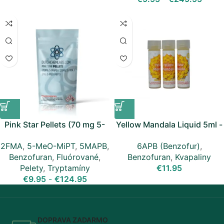
Pink Star Pellets (70 mg 5-
Yellow Mandala Liquid 5ml -
MAPB / 20 mg 2-FMA / 2 mg
(6-APB, BenzoFury)
2FMA
,
5-MeO-MiPT
,
5MAPB
,
6APB (Benzofur)
,
5-MeO-MiPT)
Benzofuran
,
Fluórované
,
Benzofuran
,
Kvapaliny
Pelety
,
Tryptamíny
€
11.95
€
9.95
-
€
124.95
DOPRAVA ZADARMO