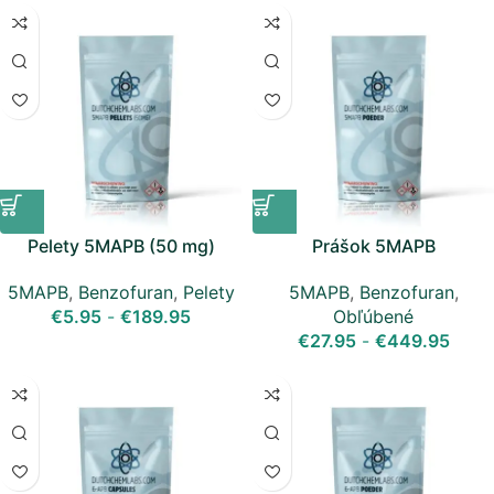
Pelety 5MAPB (50 mg)
Prášok 5MAPB
5MAPB
,
Benzofuran
,
Pelety
5MAPB
,
Benzofuran
,
€
5.95
-
€
189.95
Obľúbené
€
27.95
-
€
449.95