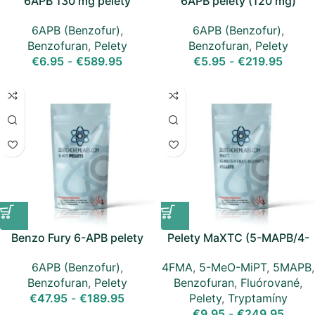
6APB 130 mg pelety
6APB pelety (120 mg)
6APB (Benzofur)
,
6APB (Benzofur)
,
Benzofuran
,
Pelety
Benzofuran
,
Pelety
€
6.95
-
€
589.95
€
5.95
-
€
219.95
Benzo Fury 6-APB pelety
Pelety MaXTC (5-MAPB/4-
(100 mg)
FMA/5-MeO-MiPT)
6APB (Benzofur)
,
4FMA
,
5-MeO-MiPT
,
5MAPB
,
Benzofuran
,
Pelety
Benzofuran
,
Fluórované
,
€
47.95
-
€
189.95
Pelety
,
Tryptamíny
€
9.95
-
€
249.95