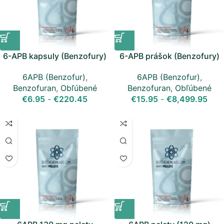
6-APB kapsuly (Benzofury)
6-APB prášok (Benzofury)
6APB (Benzofur)
,
6APB (Benzofur)
,
Benzofuran
,
Obľúbené
Benzofuran
,
Obľúbené
€
6.95
-
€
220.45
€
15.95
-
€
8,499.95