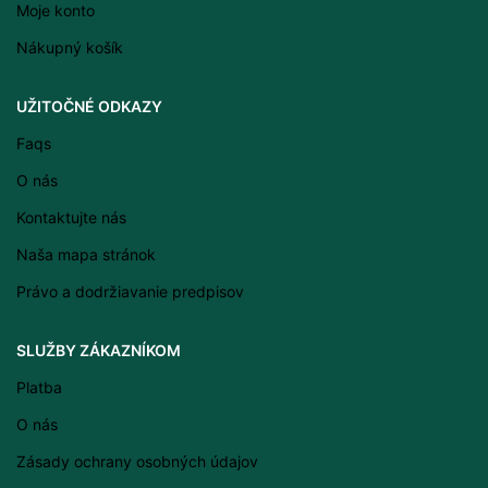
Moje konto
Nákupný košík
Latviešu valoda
UŽITOČNÉ ODKAZY
Српски језик
Faqs
Eesti
O nás
Română
Kontaktujte nás
Svenska
Naša mapa stránok
Suomi
Právo a dodržiavanie predpisov
Slovenščina
Lietuvių kalba
SLUŽBY ZÁKAZNÍKOM
Čeština
Platba
Français
O nás
Dansk
Zásady ochrany osobných údajov
Español