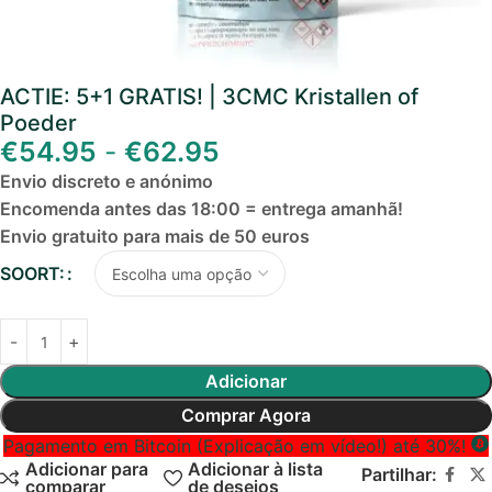
ACTIE: 5+1 GRATIS! | 3CMC Kristallen of
Poeder
€
54.95
-
€
62.95
Envio discreto e anónimo
Encomenda antes das 18:00 = entrega amanhã!
Envio gratuito para mais de 50 euros
SOORT:
Adicionar
Comprar Agora
Pagamento em Bitcoin (Explicação em vídeo!) até 30%!
Adicionar para
Adicionar à lista
Partilhar:
comparar
de desejos