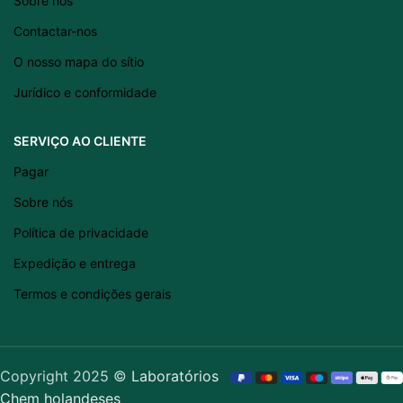
Sobre nós
Eesti
Contactar-nos
Română
O nosso mapa do sítio
Svenska
Jurídico e conformidade
Suomi
Slovenščina
SERVIÇO AO CLIENTE
Slovenčina
Pagar
Lietuvių kalba
Sobre nós
Čeština
Política de privacidade
Français
Expedição e entrega
Dansk
Termos e condições gerais
Español
Italiano
English
Copyright 2025 ©
Laboratórios
Chem holandeses
Polski