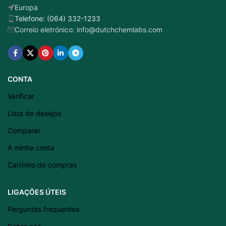
Europa
Telefone: (064) 332-1233
Correio eletrónico: info@dutchchemlabs.com
CONTA
Verificar
Lista de desejos
Comparar
A minha conta
Carrinho de compras
LIGAÇÕES ÚTEIS
Latviešu valoda
Perguntas frequentes
Српски језик