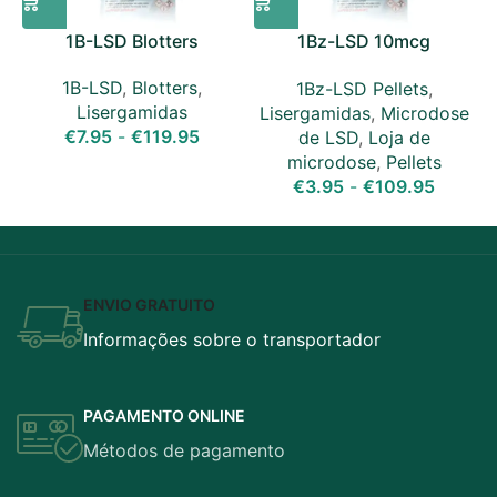
1B-LSD Blotters
1Bz-LSD 10mcg
Microdose Pellets
1B-LSD
,
Blotters
,
1Bz-LSD Pellets
,
Lisergamidas
Lisergamidas
,
Microdose
€
7.95
-
€
119.95
de LSD
,
Loja de
microdose
,
Pellets
€
3.95
-
€
109.95
ENVIO GRATUITO
Informações sobre o transportador
PAGAMENTO ONLINE
Métodos de pagamento