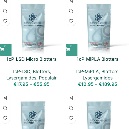
1cP-LSD Micro Blotters
1cP-MiPLA Blotters
(20mcg)
(200mcg)
1cP-LSD
,
Blotters
,
1cP-MiPLA
,
Blotters
,
Lysergamides
,
Populair
Lysergamides
€
17.95
–
€
55.95
€
12.95
–
€
189.95