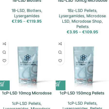
1B-LSD Blotters
1Bz-LSD 10mcg Microdose
Pellets
1B-LSD
,
Blotters
,
1Bz-LSD Pellets
,
Lysergamides
Lysergamides
,
Microdose
€
7.95
–
€
119.95
LSD
,
Microdose Shop
,
Pellets
€
3.95
–
€
109.95
1cP-LSD 10mcg Microdose
1cP-LSD 150mcg Pellets
Pellets
1cP-LSD Pellets
,
1cP-LSD Pellets
,
Lysergamides
,
Pellets
Lysergamides
,
Microdose