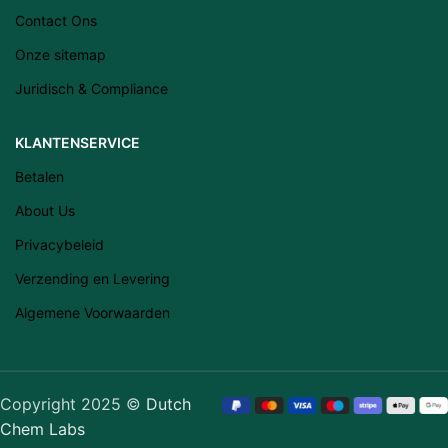
Contact Ons
Suomi
Onze sitemap
Slovenščina
Juridisch & Compliance
Slovenčina
Lietuvių kalba
KLANTENSERVICE
Čeština
Betalen
Français
About Us
Dansk
Privacybeleid
Español
Verzending en Levering
Italiano
Algemene Voorwaarden
English
Português (AO90)
Polski
Copyright 2025 ©
Dutch
Deutsch
Chem Labs