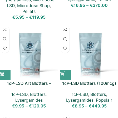
€
16.95
–
€
370.00
LSD
,
Microdose Shop
,
Pellets
€
5.95
–
€
119.95
1cP-LSD Art Blotters –
1cP-LSD Blotters (100mcg)
150mcg
1cP-LSD
,
Blotters
,
1cP-LSD
,
Blotters
,
Lysergamides
,
Populair
Lysergamides
€
8.95
–
€
449.95
€
9.95
–
€
129.95