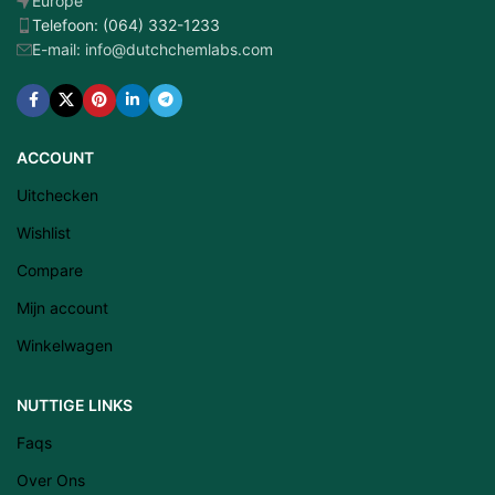
Europe
Telefoon: (064) 332-1233
E-mail: info@dutchchemlabs.com
ACCOUNT
Uitchecken
Wishlist
Compare
Mijn account
Winkelwagen
Latviešu valoda
NUTTIGE LINKS
Eesti
Faqs
Română
Over Ons
Svenska