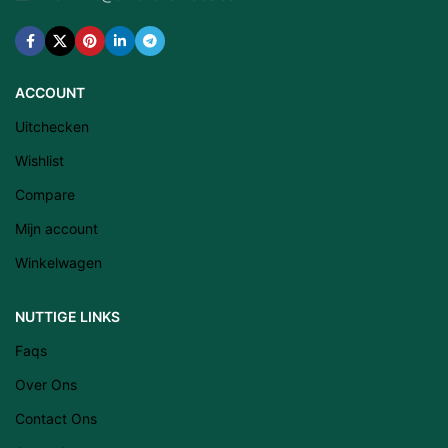
ACCOUNT
Uitchecken
Wishlist
Compare
Mijn account
Winkelwagen
NUTTIGE LINKS
Latviešu valoda
Faqs
Eesti
Over Ons
Română
Contact Ons
Svenska