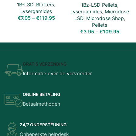
1B-LSD
,
Blotters
,
1Bz-LSD Pellets
,
Lysergamides
Lysergamides
,
Microdose
€
7.95
–
€
119.95
LSD
,
Microdose Shop
,
Pellets
€
3.95
–
€
109.95
GRATIS VERZENDING
Informatie over de vervoerder
ONLINE BETALING
Betaalmethoden
24/7 ONDERSTEUNING
Onbeperkte helpdesk