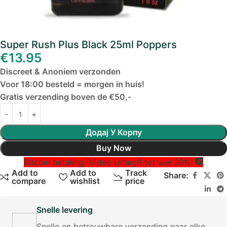
Super Rush Plus Black 25ml Poppers
€
13.95
Discreet & Anoniem verzonden
Voor 18:00 besteld = morgen in huis!
Gratis verzending boven de €50,-
Додај У Корпу
Buy Now
Bitcoin betaling (Video Uitleg!) tot wel 30%!
Add to
Add to
Track
Share:
compare
wishlist
price
Snelle levering
Snelle en betrouwbare verzending naar elke