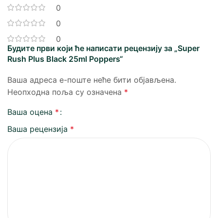
0
0
0
Будите први који ће написати рецензију за „Super
Rush Plus Black 25ml Poppers“
Ваша адреса е-поште неће бити објављена.
Неопходна поља су означена
*
Ваша оцена
*
Ваша рецензија
*