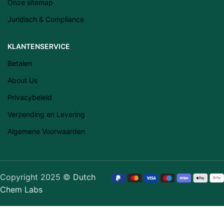
Onze sitemap
Suomi
Juridisch & Compliance
Slovenščina
Slovenčina
KLANTENSERVICE
Lietuvių kalba
Betalen
Čeština
About Us
Français
Privacybeleid
Dansk
Verzending en Levering
Español
Algemene Voorwaarden
Italiano
English
Português (AO90)
Copyright 2025 ©
Dutch
Chem Labs
Polski
Deutsch