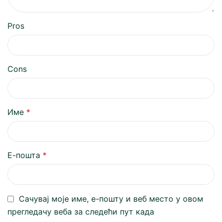
Pros
Cons
Име
*
Е-пошта
*
Сачувај моје име, е-пошту и веб место у овом
прегледачу веба за следећи пут када